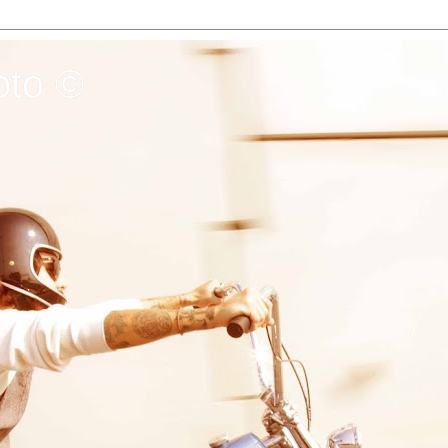
oto ©