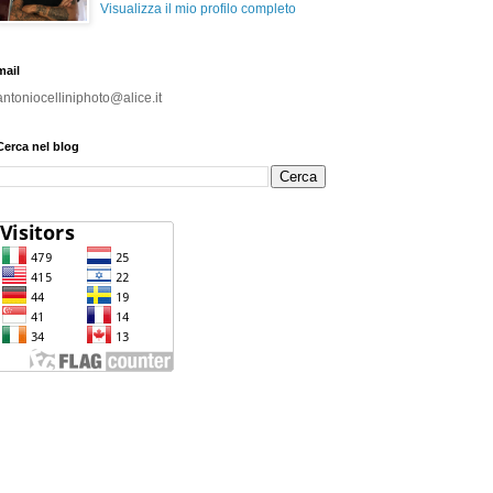
Visualizza il mio profilo completo
mail
antoniocelliniphoto@alice.it
Cerca nel blog