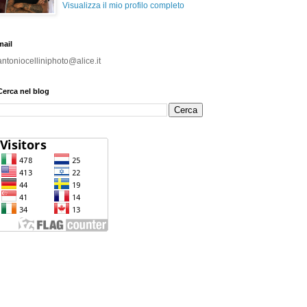
Visualizza il mio profilo completo
mail
antoniocelliniphoto@alice.it
Cerca nel blog