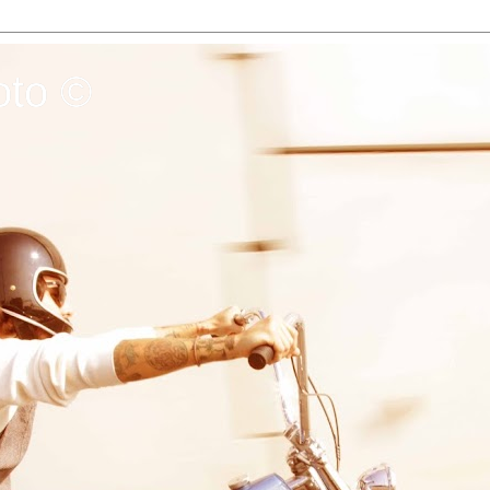
oto ©